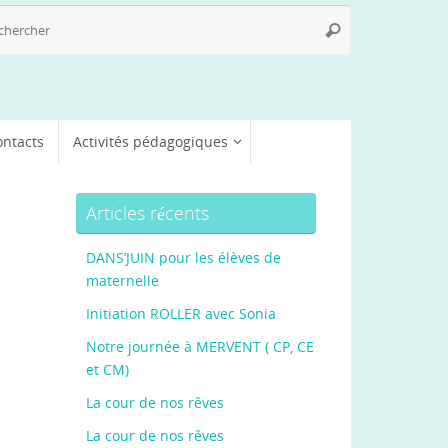
Recherche
Rechercher
pour
:
ontacts
Activités pédagogiques
Articles récents
DANS’JUIN pour les élèves de
maternelle
Initiation ROLLER avec Sonia
Notre journée à MERVENT ( CP, CE
et CM)
La cour de nos rêves
La cour de nos rêves