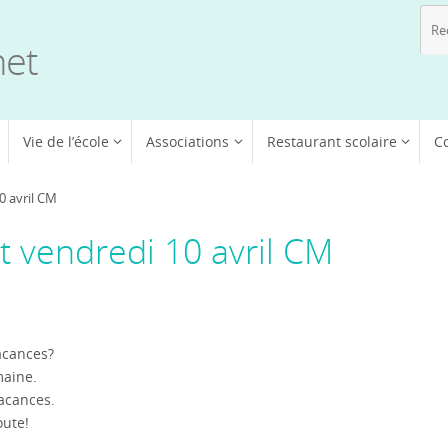
net
Vie de l’école
Associations
Restaurant scolaire
C
0 avril CM
 vendredi 10 avril CM
acances?
maine.
vacances.
oute!