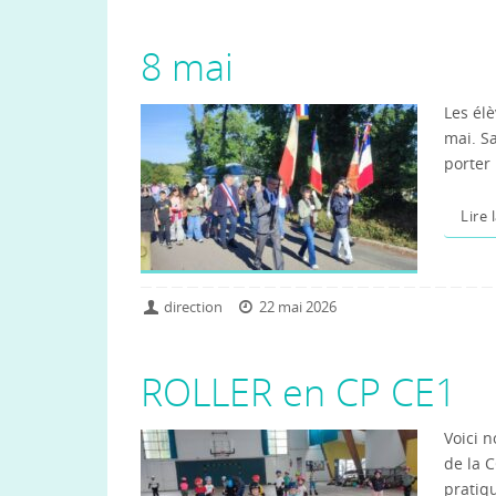
8 mai
Les élè
mai. Sa
porter
Lire 
direction
22 mai 2026
ROLLER en CP CE1
Voici n
de la C
pratiq