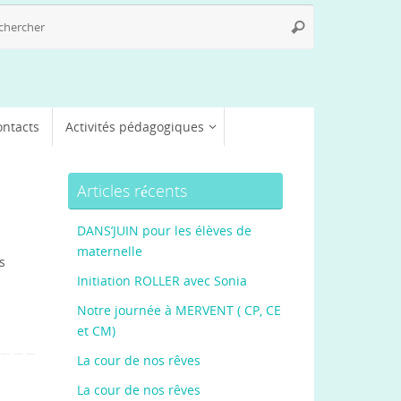
Recherche
Rechercher
pour
:
ontacts
Activités pédagogiques
Articles récents
DANS’JUIN pour les élèves de
maternelle
s
Initiation ROLLER avec Sonia
Notre journée à MERVENT ( CP, CE
et CM)
La cour de nos rêves
La cour de nos rêves