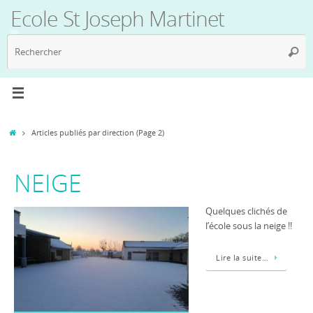
Passer
Ecole St Joseph Martinet
au
contenu
R
Reche
p
:
Accueil
Articles publiés par direction
(Page 2)
NEIGE
Quelques clichés de
l’école sous la neige !!
Lire la suite…