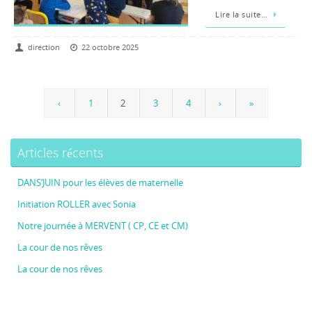
Lire la suite…
direction
22 octobre 2025
‹
1
2
3
4
›
»
Articles récents
DANS’JUIN pour les élèves de maternelle
Initiation ROLLER avec Sonia
Notre journée à MERVENT ( CP, CE et CM)
La cour de nos rêves
La cour de nos rêves