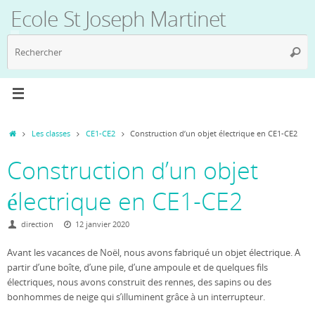
Passer
Ecole St Joseph Martinet
au
contenu
R
Reche
p
:
Accueil
Les classes
CE1-CE2
Construction d’un objet électrique en CE1-CE2
Construction d’un objet
électrique en CE1-CE2
direction
12 janvier 2020
Avant les vacances de Noël, nous avons fabriqué un objet électrique. A
partir d’une boîte, d’une pile, d’une ampoule et de quelques fils
électriques, nous avons construit des rennes, des sapins ou des
bonhommes de neige qui s’illuminent grâce à un interrupteur.