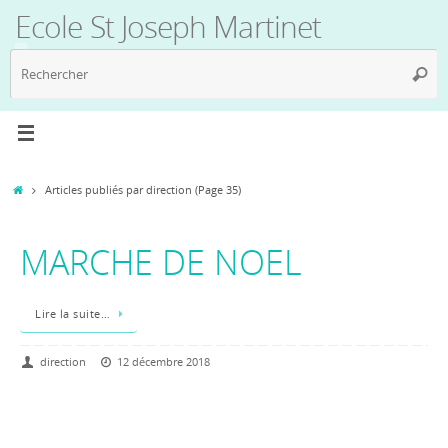
Passer
Ecole St Joseph Martinet
au
contenu
R
Reche
p
:
Accueil
Articles publiés par direction
(Page 35)
MARCHE DE NOEL
Lire la suite…
direction
12 décembre 2018