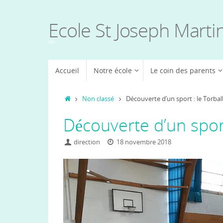
Passer
au
Ecole St Joseph Marti
contenu
Passer
Accueil
Notre école
Le coin des parents
au
contenu
Accueil
Non classé
Découverte d’un sport : le Torbal
Découverte d’un sport
direction
18 novembre 2018
Lecteur
vidéo