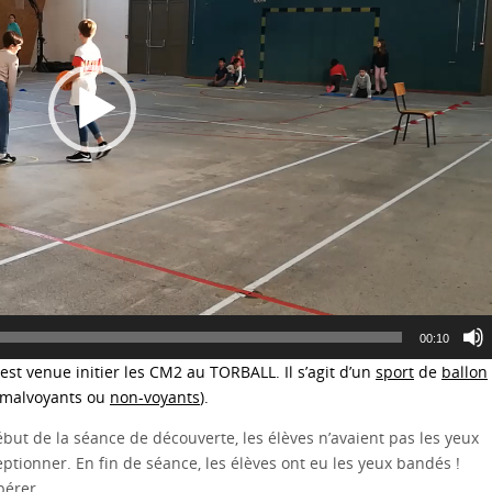
00:10
est venue initier les CM2 au TORBALL. Il s’agit d’un
sport
de
ballon
malvoyants
ou
non-voyants
).
but de la séance de découverte, les élèves n’avaient pas les yeux
éceptionner. En fin de séance, les élèves ont eu les yeux bandés !
pérer.