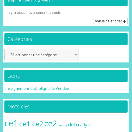
Il n’y a aucun évènement à venir.
Voir le calendrier
Catégories
Catégories
Liens
Enseignement Catholique de Vendée
Mots clés
ce1
ce2
ce1 ce2
défi
rallye
cirque