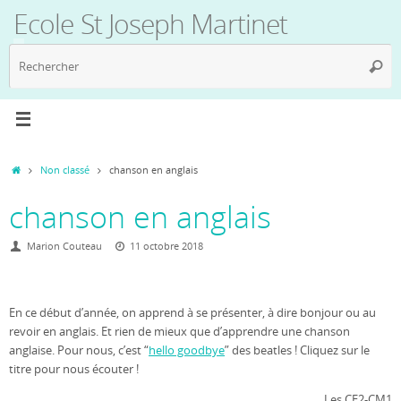
Passer
Ecole St Joseph Martinet
au
contenu
R
Reche
p
:
Accueil
Non classé
chanson en anglais
chanson en anglais
Marion Couteau
11 octobre 2018
En ce début d’année, on apprend à se présenter, à dire bonjour ou au
revoir en anglais. Et rien de mieux que d’apprendre une chanson
anglaise. Pour nous, c’est “
hello goodbye
” des beatles ! Cliquez sur le
titre pour nous écouter !
Les CE2-CM1