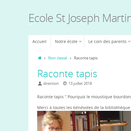
Passer
au
Ecole St Joseph Marti
contenu
Passer
Accueil
Notre école
Le coin des parents
au
contenu
Accueil
Non classé
Raconte tapis
Raconte tapis
direction
13 juillet 2018
Raconte tapis ” Pourquoi le moustique bourdonn
Merci à toutes les bénévoles de la bibliothèque