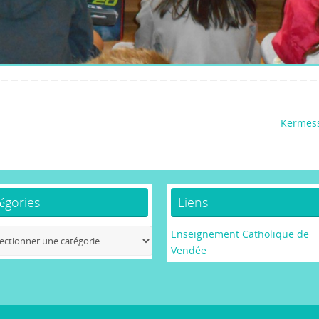
Kermes
égories
Liens
ories
Enseignement Catholique de
Vendée