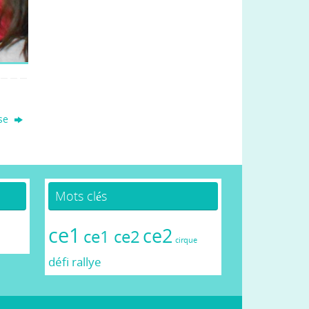
se
Mots clés
ce1
ce2
ce1 ce2
cirque
défi
rallye