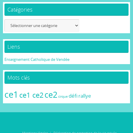
Catégories
Catégories
Liens
Enseignement Catholique de Vendée
Mots clés
ce1
ce2
ce1 ce2
défi
rallye
cirque
Mentions légales
Déclaration de protection de la vie privée