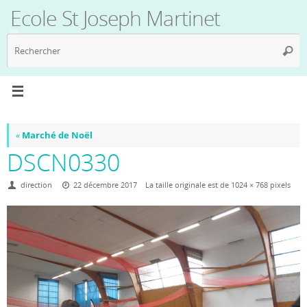
Passer
Ecole St Joseph Martinet
au
contenu
R
Reche
p
:
«
Marché de Noël
DSCN0330
direction
22 décembre 2017
La taille originale est de
1024 × 768
pixels