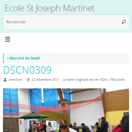
Passer
Ecole St Joseph Martinet
au
contenu
R
Reche
p
:
«
Marché de Noël
DSCN0309
direction
22 décembre 2017
La taille originale est de
1024 × 768
pixels