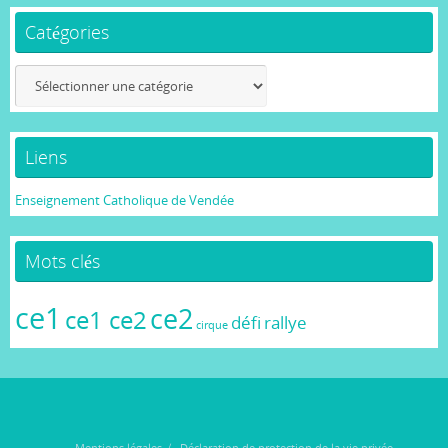
Catégories
Catégories
Liens
Enseignement Catholique de Vendée
Mots clés
ce1
ce2
ce1 ce2
défi
rallye
cirque
Mentions légales
Déclaration de protection de la vie privée