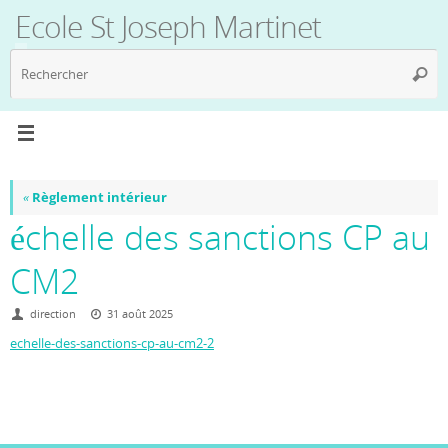
Passer
Ecole St Joseph Martinet
au
contenu
R
Reche
p
:
«
Règlement intérieur
échelle des sanctions CP au
CM2
direction
31 août 2025
echelle-des-sanctions-cp-au-cm2-2