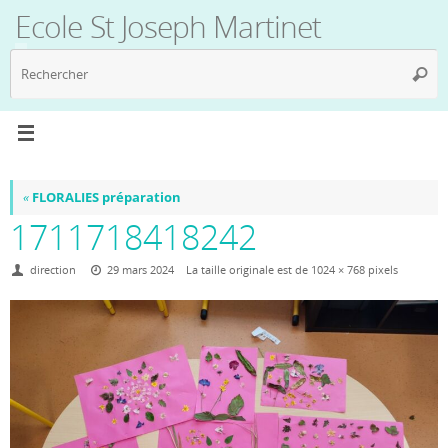
Passer
Ecole St Joseph Martinet
au
contenu
R
Reche
p
:
«
FLORALIES préparation
1711718418242
direction
29 mars 2024
La taille originale est de
1024 × 768
pixels