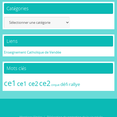
Catégories
Catégories
Liens
Enseignement Catholique de Vendée
Mots clés
ce1
ce2
ce1 ce2
défi
rallye
cirque
Mentions légales
Déclaration de protection de la vie privée