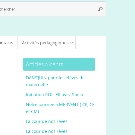
Recherche
Rechercher
pour
:
ontacts
Activités pédagogiques
Articles récents
DANS’JUIN pour les élèves de
maternelle
Initiation ROLLER avec Sonia
Notre journée à MERVENT ( CP, CE
et CM)
La cour de nos rêves
La cour de nos rêves