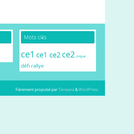
Mots clés
ce1
ce2
ce1 ce2
cirque
défi
rallye
Fièrement propulsé par
Tempera
&
WordPress.