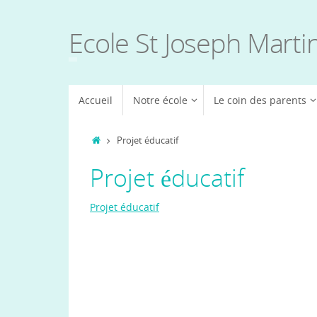
Passer
au
Ecole St Joseph Marti
contenu
Passer
Accueil
Notre école
Le coin des parents
au
contenu
Accueil
Projet éducatif
Projet éducatif
Projet éducatif