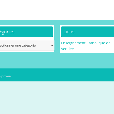
égories
Liens
ories
Enseignement Catholique de
Vendée
e privée