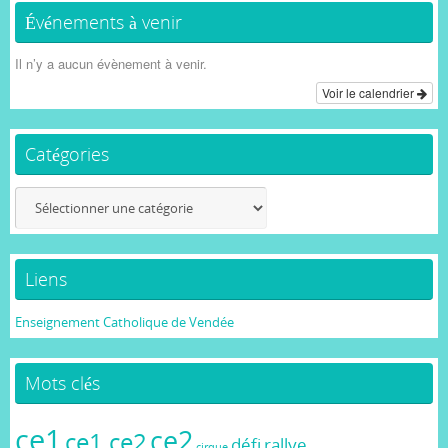
Événements à venir
Il n’y a aucun évènement à venir.
Voir le calendrier
Catégories
Catégories
Liens
Enseignement Catholique de Vendée
Mots clés
ce1
ce2
ce1 ce2
défi
rallye
cirque